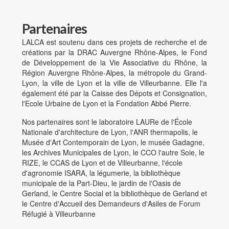
Partenaires
LALCA est soutenu dans ces projets de recherche et de
créations par la DRAC Auvergne Rhône-Alpes, le Fond
de Développement de la Vie Associative du Rhône, la
Région Auvergne Rhône-Alpes, la métropole du Grand-
Refuges précaires
Lyon, la ville de Lyon et la ville de Villeurbanne. Elle l'a
également été par la Caisse des Dépots et Consignation,
2023-2027
l'Ecole Urbaine de Lyon et la Fondation Abbé Pierre.
Métropole de Lyon
Nos partenaires sont le laboratoire LAURe de l'École
Nationale d'architecture de Lyon, l'ANR thermapolis, le
Musée d'Art Contemporain de Lyon, le musée Gadagne,
les Archives Municipales de Lyon, le CCO l'autre Soie, le
RIZE, le CCAS de Lyon et de Villeurbanne, l'école
d'agronomie ISARA, la légumerie, la bibliothèque
municipale de la Part-Dieu, le jardin de l'Oasis de
Gerland, le Centre Social et la bibliothèque de Gerland et
le Centre d'Accueil des Demandeurs d'Asiles de Forum
Réfugié à Villeurbanne