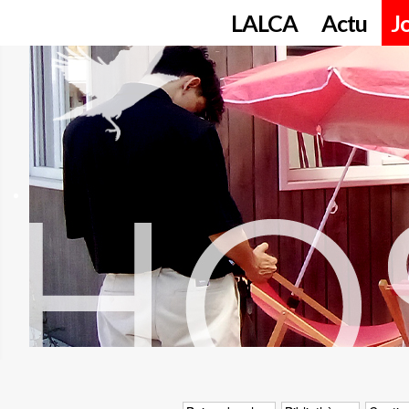
LALCA
Actu
J