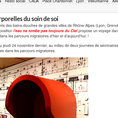
a
Resto social
CADA
Place Chardonnet
Lyon
Villeurbanne
Ail
rporelles du soin de soi
nts des bains-douches de grandes villes de Rhône-Alpes (Lyon, Grenobl
xposition
l'eau ne tombe pas toujours du Ciel
propose un voyage dans l
dans les parcours migratoires d'hier et d'aujourd'hui. !
u jeudi 24 novembre dernier, au milieu de deux journées de séminaire
es dans les parcours migratoires.