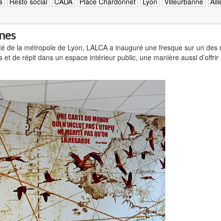
a
Resto social
CADA
Place Chardonnet
Lyon
Villeurbanne
Ail
ones
ité de la métropole de Lyon, LALCA a inauguré une fresque sur un des mu
et de répit dans un espace intérieur public, une manière aussi d’offrir