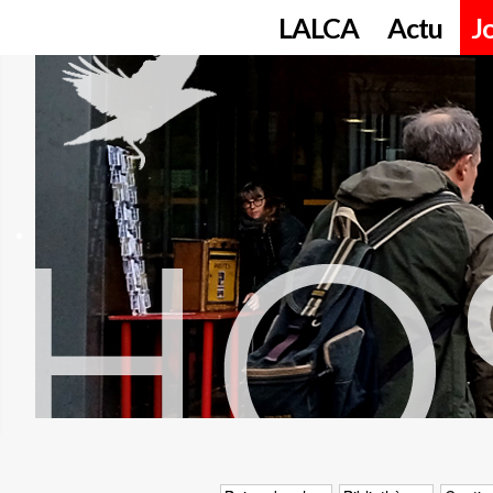
LALCA
Actu
J