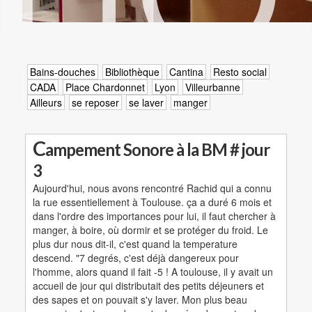
Bains-douches
Bibliothèque
Cantina
Resto social
CADA
Place Chardonnet
Lyon
Villeurbanne
Ailleurs
se reposer
se laver
manger
C
ampement Sonore à la BM # jour
3
Aujourd'hui, nous avons rencontré Rachid qui a connu
la rue essentiellement à Toulouse. ça a duré 6 mois et
dans l'ordre des importances pour lui, il faut chercher à
manger, à boire, où dormir et se protéger du froid. Le
plus dur nous dit-il, c'est quand la temperature
descend. "7 degrés, c'est déjà dangereux pour
l'homme, alors quand il fait -5 ! A toulouse, il y avait un
accueil de jour qui distributait des petits déjeuners et
des sapes et on pouvait s'y laver. Mon plus beau