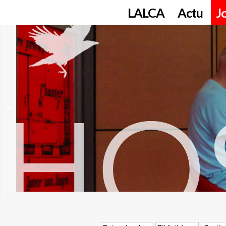
LALCA
Actu
J