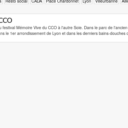
a
Resto social
CADA
Place Chardonnet
Lyon
Villeurbanne
Ail
 CCO
 festival Mémoire Vive du CCO à l'autre Soie. Dans le parc de l'ancien 
ans le 1er arrondissement de Lyon et dans les derniers bains-douches 