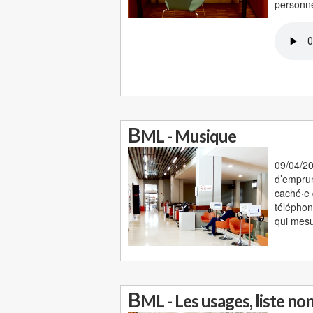
personne
B
ML - Musique
09/04/20
d’emprun
caché·e 
téléphon
qui mesu
B
ML - Les usages, liste no