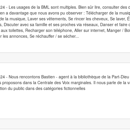
24 - Les usages de la BML sont multiples. Bien sûr lire, consulter des 
y en a davantage que nous avons pu observer : Télécharger de la musiq
de la musique, Laver ses vêtements, Se rincer les cheveux, Se laver, Ét
és, Discuter avec sa famille et ses proches via réseaux, Danser et faire d
r aux toilettes, Recharger son téléphone, Aller sur internet, Manger / B
r les annonces, Se réchauffer / se sécher...
24 - Nous rencontons Bastien - agent à la bibliothèque de la Part-Dieu - 
 proposons dans la Centrale des Voix marginales. Il nous parle de la va
ation du public dans des catégories fictionnelles