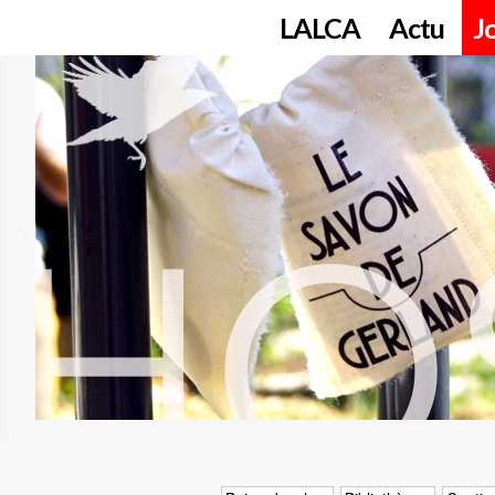
LALCA
Actu
J