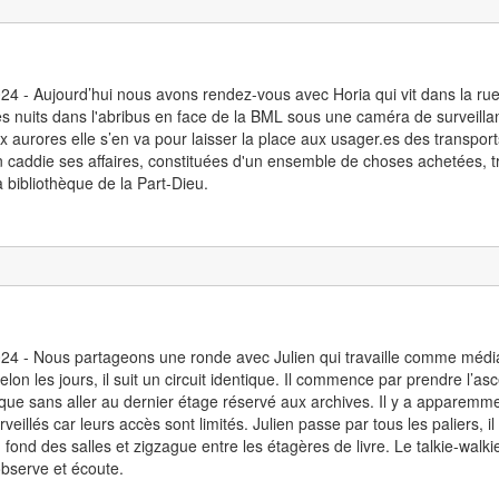
24 - Aujourd’hui nous avons rendez-vous avec Horia qui vit dans la rue. 
s nuits dans l'abribus en face de la BML sous une caméra de surveillanc
x aurores elle s’en va pour laisser la place aux usager.es des transpo
 caddie ses affaires, constituées d'un ensemble de choses achetées, tro
a bibliothèque de la Part-Dieu.
24 - Nous partageons une ronde avec Julien qui travaille comme média
elon les jours, il suit un circuit identique. Il commence par prendre l’
èque sans aller au dernier étage réservé aux archives. Il y a apparemm
rveillés car leurs accès sont limités. Julien passe par tous les paliers, il
 fond des salles et zigzague entre les étagères de livre. Le talkie-walki
 observe et écoute.