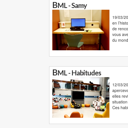
B
ML - Samy
19/03/20
en l’hist
de renco
vous ave
du monde
B
ML - Habitudes
12/03/20
apercevo
elles re
situation
Ces habi