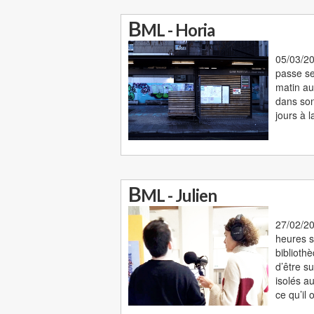
B
ML - Horia
05/03/20
passe se
matin au
dans son
jours à l
B
ML - Julien
27/02/20
heures s
biblioth
d’être su
isolés au
ce qu’il