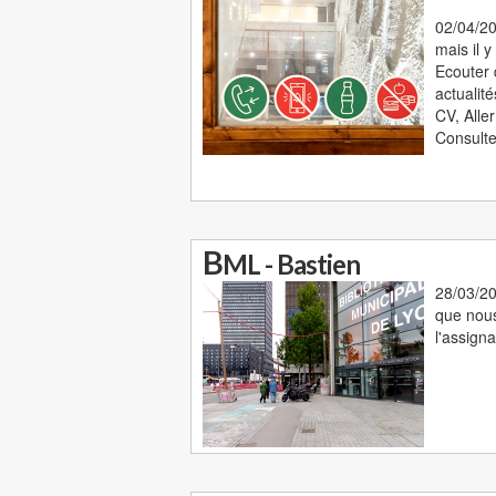
02/04/20
mais il 
Ecouter 
actualit
CV, Alle
Consulte
B
ML - Bastien
28/03/20
que nous
l'assign