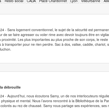
a
Resto social
CADA
Place Chardonnet
Lyon
Villeurbanne
Ail
24 - Sans logement conventionnel, le sujet de la sécurité est permanent
ur de se faire agresser ou voler rime avec devoir toujours être en vigilan
 à proximité. Les plus importantes au plus proche de son corps, le reste
s à transporter pour ne rien perdre. Sac à dos, valise, caddie, chariot, 
luchon.
 la débrouille
24 - Aujourd’hui, nous écoutons Samy, un de nos interlocuteurs réguli
 physique et mental. Nous l’avons rencontré à la Bibliothèque de la Part D
s colorés au rez-de chaussé. Samy nous partage ses expériences, ses r