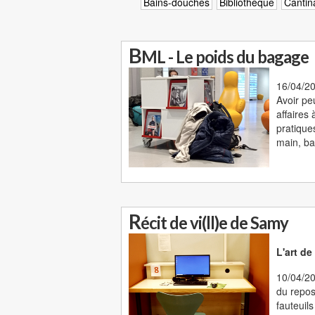
Bains-douches
Bibliothèque
Cantin
B
ML - Le poids du bagage
16/04/20
Avoir pe
affaires
pratique
main, ba
R
écit de vi(ll)e de Samy
L'art de
10/04/20
du repos
fauteuil