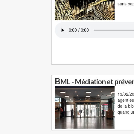
sans pap
B
ML - Médiation et préve
13/02/20
agent·es
de la bib
quand un