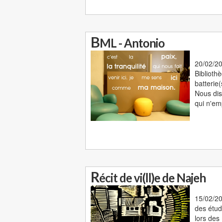
B
ML - Antonio
20/02/20
Biblioth
batterie(
Nous dis
qui n'emp
R
écit de vi(ll)e de Najeh
15/02/20
des étud
lors des